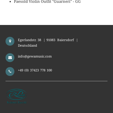
Paesold Violin Outfit "Guarneri" - GG
Egerlandstr. 38
|
91083
Baiersdorf
|
Deutschland
info@gewamusic.com
+49 (0) 37423 778 100